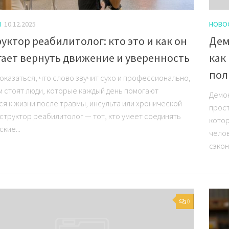
И
10.12.2025
НОВО
уктор реабилитолог: кто это и как он
Дем
ает вернуть движение и уверенность
как
пол
оказаться, что слово звучит сухо и профессио­нально,
им стоят люди, которые каждый день помогают
Демон
ся к жизни после травмы, инсульта или хронической
прост
нструктор реабилитолог — тот, кто умеет соединять
котор
кие...
челов
сэкон
0