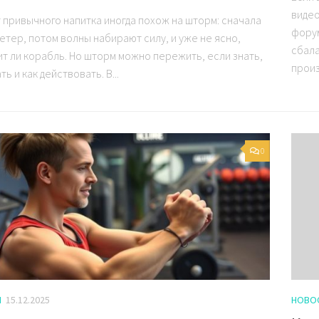
видео
т привычного напитка иногда похож на шторм: сначала
форум
етер, потом волны набирают силу, и уже не ясно,
сбала
т ли корабль. Но шторм можно пережить, если знать,
произ
ть и как действовать. В...
0
И
15.12.2025
НОВО