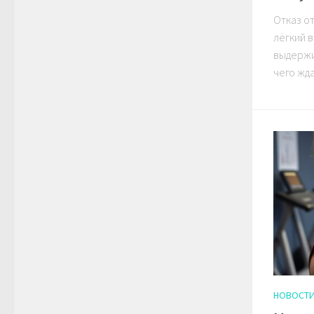
Отказ о
лёгкий в
выдержи
чего жда
НОВОСТ