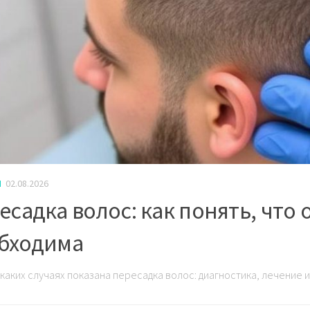
И
02.08.2026
есадка волос: как понять, что
бходима
 каких случаях показана пересадка волос: диагностика, лечение 