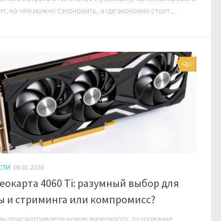
т, на чём можно сэкономить, а где экономии стоит...
0
СТИ
08.01.2026
еокарта 4060 Ti: разумный выбор для
ы и стриминга или компромисс?
вы присматриваете новую видеокарту, то название