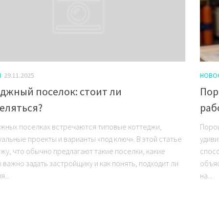
И
29.11.2025
НОВО
джный поселок: стоит ли
Пор
еляться?
раб
джных поселках встречаются типовые коттеджи,
Поро
уальные проекты и варианты «под ключ». В этой статье
удиви
ажу, что обычно предлагают такие поселки, какие
спосо
 важно задать застройщику и как понять, подходит ли
объяс
...
на...