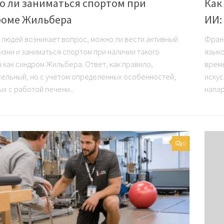
 ли заниматься спортом при
Как
роме Жильбера
ИИ:
х людей возникает вопрос, можно ли вести активный
Франц
изни и заниматься спортом при наличии такого
языко
а как синдром Жильбера. Ответ, как правило,
време
ельный, но с учетом определенных особенностей,
искус
х с работой печени...
напар
0