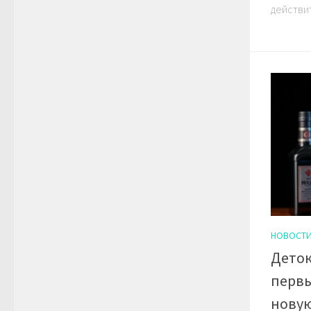
действит
НОВОСТ
Деток
первы
нову