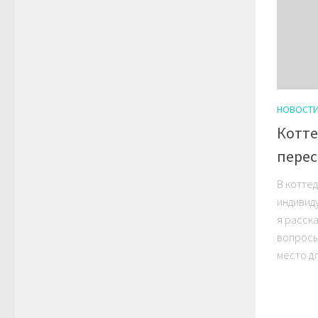
НОВОСТ
Котте
перес
В котте
индивид
я расск
вопросы
место для