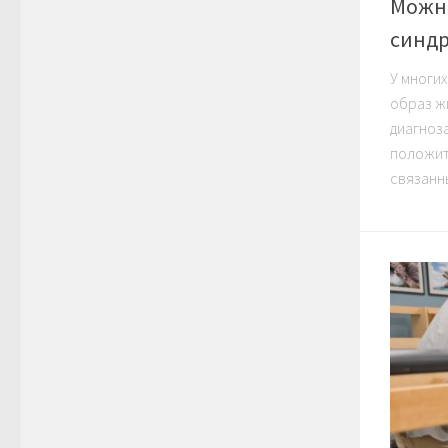
Можно
синд
У многи
образ ж
диагноз
положит
связанны