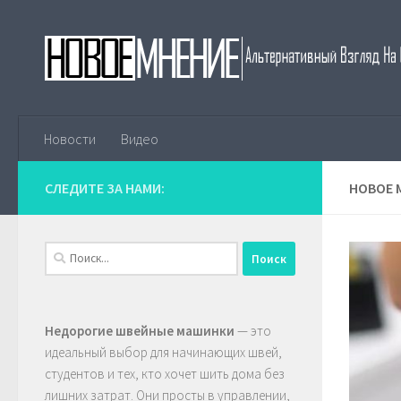
Skip to content
Новости
Видео
СЛЕДИТЕ ЗА НАМИ:
НОВОЕ 
Найти:
Недорогие швейные машинки
— это
идеальный выбор для начинающих швей,
студентов и тех, кто хочет шить дома без
лишних затрат. Они просты в управлении,