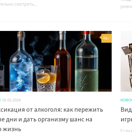
ельно смотреть,...
ремон
0
И
01.02.2026
НОВО
сикация от алкоголя: как пережить
Вид
е дни и дать организму шанс на
игр
ю жизнь
Если 