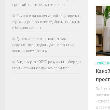
простой план и реальные советы
Ремонт в однокомнатной квартире: как
сделать пространство удобным, стильным
и без лишних трат
Детоксикация от алкоголя: как
пережить первые дни и дать организму
шанс на новую жизнь
Видеокарта 4060 Ti: разумный выбор для
НОВОСТ
игры и стриминга или компромисс?
Какой
прост
Выбор п
магазин:
«суперс
а практи