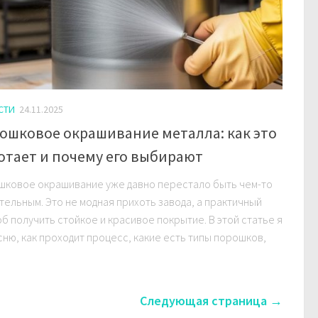
СТИ
24.11.2025
ошковое окрашивание металла: как это
отает и почему его выбирают
шковое окрашивание уже давно перестало быть чем-то
тельным. Это не модная прихоть завода, а практичный
б получить стойкое и красивое покрытие. В этой статье я
ню, как проходит процесс, какие есть типы порошков,
Следующая страница →