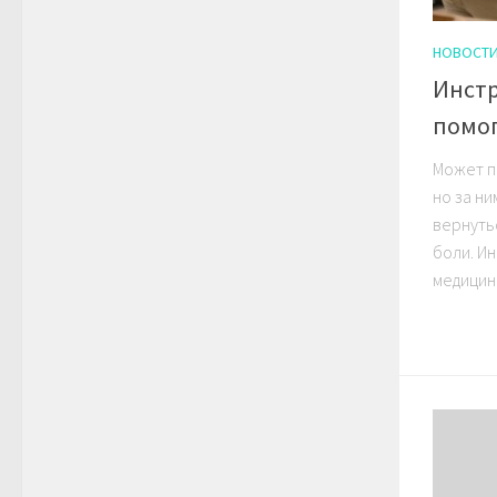
НОВОСТ
Инстр
помог
Может п
но за н
вернуть
боли. И
медицинс