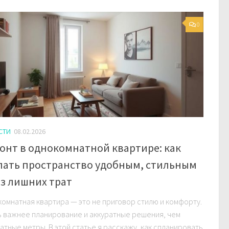
0
СТИ
08.02.2026
онт в однокомнатной квартире: как
лать пространство удобным, стильным
ез лишних трат
омнатная квартира — это не приговор стилю и комфорту.
 важнее планирование и аккуратные решения, чем
атные метры. В этой статье я расскажу, как спланировать