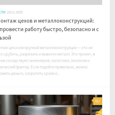
СТИ
29.11.2025
онтаж цехов и металлоконструкций:
 провести работу быстро, безопасно и с
ьзой
таж цеха или крупной металлоконструкции — это не
о срубить, разрезать и вывезти металл. Это проект, в
ом соседствуют инженерия, логистика, экология и
еческий фактор. Если подойти правильно, можно
омить деньги, сократить сроки и...
0