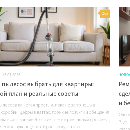
0
И
16.07.2026
НОВО
 пылесос выбрать для квартиры:
Рем
ой план и реальные советы
сде
и б
ылесоса кажется простым, пока не заглянешь в
 коробки, цифры в ваттах, громкие лозунги и обещания
Однок
ила всасывания». Этот текст — не рекламный проспект,
Здесь
ческое руководство. Я расскажу, на что
квадр