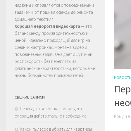
надёжны и справляются с повседневными
задачами: от пошива одежды до ремонта
домашнего текстиля.
Хорошая недорогая видеокарта
— это
баланс между производительностью и
ценой, идеально подходящий для игр на
средних настройках, монтажа видео и
повседневных задач. Она даёт ощутимый
рост скорости без переплаты за
флагманские характеристики, которые не
нужны большинству пользователей.
НОВОСТ
Пер
СВЕЖИЕ ЗАПИСИ
нео
Пересадка волос: как понять, что
операция действительно необходима
Кому и в
Какой пылесос выбрать для квартиры: