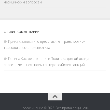
медицинским вопросам
СВЕЖИЕ КОММЕНТАРИИ
Ирина
к записи
Что представляет транспортно-
трасологическая экспертиза
Полина Киселева
к записи
Политика долгой осады –
рассекречена цель новых антироссийских санкций
Новое мнение © 2026. Все права защищены.