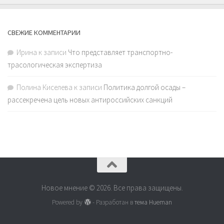
СВЕЖИЕ КОММЕНТАРИИ
Ирина
к записи
Что представляет транспортно-
трасологическая экспертиза
Полина Киселева
к записи
Политика долгой осады –
рассекречена цель новых антироссийских санкций
Новое мнение © 2026. Все права защищены.
Powered by
- Разработан в
тема Hueman