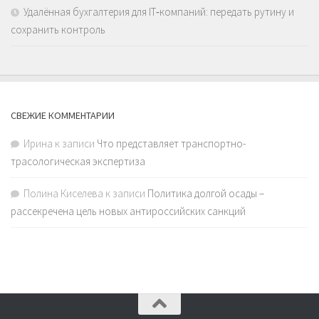
Удалённая бухгалтерия для IT‑компаний: передать рутину и
сохранить контроль
СВЕЖИЕ КОММЕНТАРИИ
Ирина
к записи
Что представляет транспортно-
трасологическая экспертиза
Полина Киселева
к записи
Политика долгой осады –
рассекречена цель новых антироссийских санкций