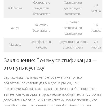
Соответствие
Сертификаты,
1-3
Wildberries
стандартам
декларации о
месяца
безопасности
соответствии
Отчёты о
Качество и
3-6
OZON
тестировании,
безопасность
месяцев
сертификаты
Сертификаты по
Документы о качестве,
2-4
Aliexpress
качеству
экомаркировка
месяца
Заключение: Почему сертификация —
это путь к успеху
Сертификация для маркетплейсов — это не только
обязательное условие для выхода на рынок, но и
стратегический шаг к успеху вашего бизнеса. Она помогает
вам не только избежать юридических проблем, но и построить
доверительные отношения с клиентами. Важно помнить, что
сертификация — это процесс, который требует времени,