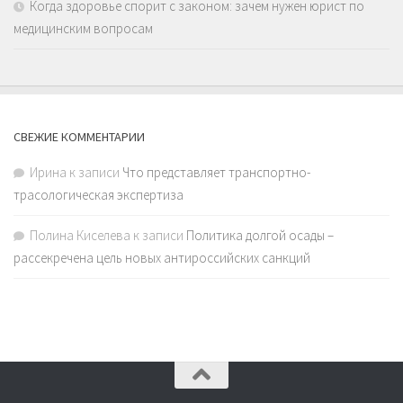
Когда здоровье спорит с законом: зачем нужен юрист по
медицинским вопросам
СВЕЖИЕ КОММЕНТАРИИ
Ирина
к записи
Что представляет транспортно-
трасологическая экспертиза
Полина Киселева
к записи
Политика долгой осады –
рассекречена цель новых антироссийских санкций