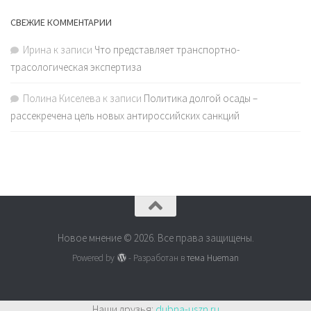
СВЕЖИЕ КОММЕНТАРИИ
Ирина
к записи
Что представляет транспортно-
трасологическая экспертиза
Полина Киселева
к записи
Политика долгой осады –
рассекречена цель новых антироссийских санкций
Новое мнение © 2026. Все права защищены.
Powered by
- Разработан в
тема Hueman
Наши друзья:
dubna-uszn.ru