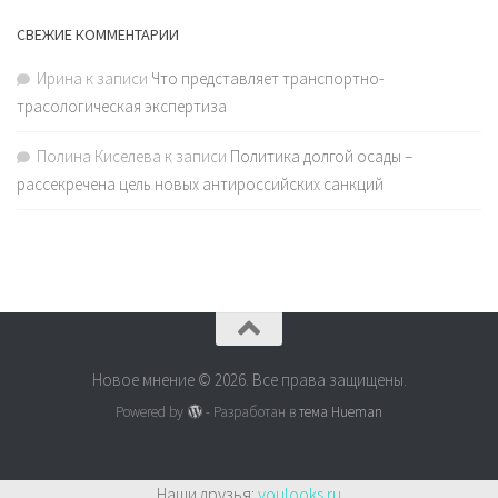
СВЕЖИЕ КОММЕНТАРИИ
Ирина
к записи
Что представляет транспортно-
трасологическая экспертиза
Полина Киселева
к записи
Политика долгой осады –
рассекречена цель новых антироссийских санкций
Новое мнение © 2026. Все права защищены.
Powered by
- Разработан в
тема Hueman
Наши друзья:
youlooks.ru