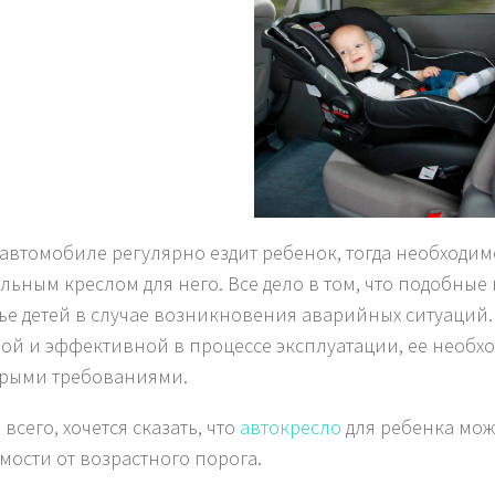
 автомобиле регулярно ездит ребенок, тогда необходим
льным креслом для него. Все дело в том, что подобны
ье детей в случае возникновения аварийных ситуаций. 
ой и эффективной в процессе эксплуатации, ее необхо
рыми требованиями.
всего, хочется сказать, что
автокресло
для ребенка може
мости от возрастного порога.