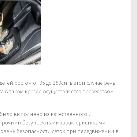
етей ростом от 95 до 150см. в этом случае речь
ка в таком кресле осуществляется посредством
а было выполнено из качественного и
прочими безупречными характеристиками.
ровень безопасности деток при передвижении в