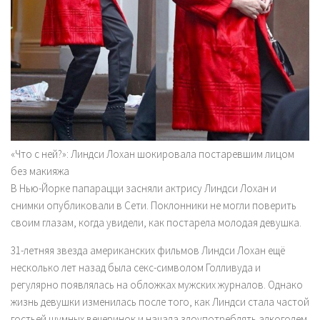
«Что с ней?»: Линдси Лохан шокировала постаревшим лицом
без макияжа
В Нью-Йорке папарацци засняли актрису Линдси Лохан и
снимки опубликовали в Сети. Поклонники не могли поверить
своим глазам, когда увидели, как постарела молодая девушка.
31-летняя звезда американских фильмов Линдси Лохан ещё
несколько лет назад была секс-символом Голливуда и
регулярно появлялась на обложках мужских журналов. Однако
жизнь девушки изменилась после того, как Линдси стала частой
гостьей шумных вечеринок и начала злоупотреблять алкоголем.