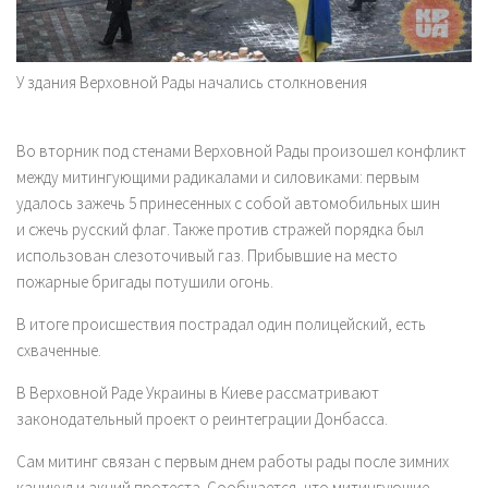
У здания Верховной Рады начались столкновения
Во вторник под стенами Верховной Рады произошел конфликт
между митингующими радикалами и силовиками: первым
удалось зажечь 5 принесенных с собой автомобильных шин
и сжечь русский флаг. Также против стражей порядка был
использован слезоточивый газ. Прибывшие на место
пожарные бригады потушили огонь.
В итоге происшествия пострадал один полицейский, есть
схваченные.
В Верховной Раде Украины в Киеве рассматривают
законодательный проект о реинтеграции Донбасса.
Сам митинг связан с первым днем работы рады после зимних
каникул и акций протеста. Сообщается, что митингующие