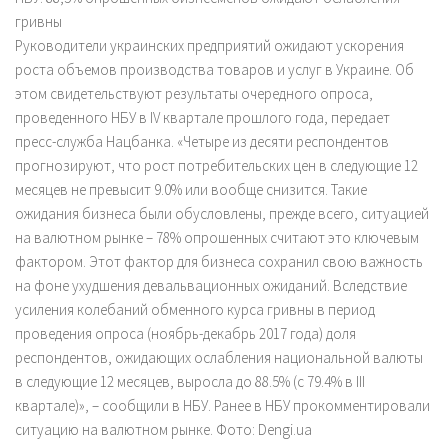
гривны
Руководители украинских предприятий ожидают ускорения
роста объемов производства товаров и услуг в Украине. Об
этом свидетельствуют результаты очередного опроса,
проведенного НБУ в IV квартале прошлого года, передает
пресс-служба Нацбанка. «Четыре из десяти респондентов
прогнозируют, что рост потребительских цен в следующие 12
месяцев не превысит 9.0% или вообще снизится. Такие
ожидания бизнеса были обусловлены, прежде всего, ситуацией
на валютном рынке – 78% опрошенных считают это ключевым
фактором. Этот фактор для бизнеса сохранил свою важность
на фоне ухудшения девальвационных ожиданий. Вследствие
усиления колебаний обменного курса гривны в период
проведения опроса (ноябрь-декабрь 2017 года) доля
респондентов, ожидающих ослабления национальной валюты
в следующие 12 месяцев, выросла до 88.5% (с 79.4% в III
квартале)», – сообщили в НБУ. Ранее в НБУ прокомментировали
ситуацию на валютном рынке. Фото: Dengi.ua