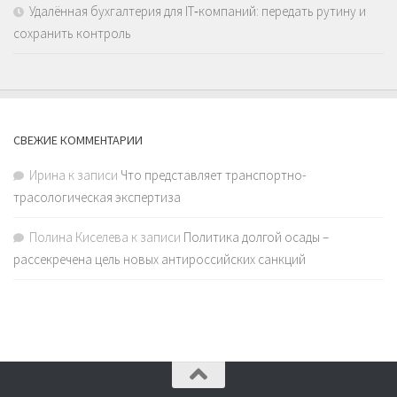
Удалённая бухгалтерия для IT‑компаний: передать рутину и
сохранить контроль
СВЕЖИЕ КОММЕНТАРИИ
Ирина
к записи
Что представляет транспортно-
трасологическая экспертиза
Полина Киселева
к записи
Политика долгой осады –
рассекречена цель новых антироссийских санкций