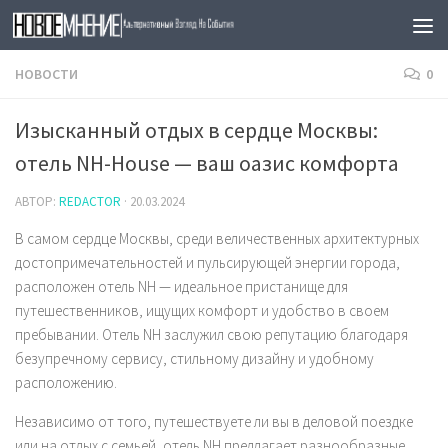
Skip to content
НОВОСТИ
0
Изысканный отдых в сердце Москвы:
отель NH-House — ваш оазис комфорта
АВТОР:
REDACTOR
·
20.03.2024
В самом сердце Москвы, среди величественных архитектурных
достопримечательностей и пульсирующей энергии города,
расположен отель NH — идеальное пристанище для
путешественников, ищущих комфорт и удобство в своем
пребывании. Отель NH заслужил свою репутацию благодаря
безупречному сервису, стильному дизайну и удобному
расположению.
Независимо от того, путешествуете ли вы в деловой поездке
или на отдых с семьей, отель NH предлагает разнообразные