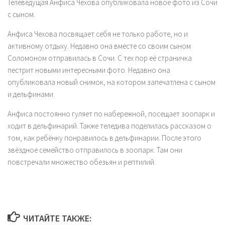
Телеведущая Анфиса Чехова опубликовала новое фото из Сочи
с сыном.
Анфиса Чехова посвящает себя не только работе, но и
активному отдыху. Недавно она вместе со своим сыном
Соломоном отправилась в Сочи. С тех пор её страничка
пестрит новыми интересными фото. Недавно она
опубликовала новый снимок, на котором запечатлена с сыном
и дельфинами.
Анфиса постоянно гуляет по набережной, посещает зоопарк и
ходит в дельфинарий. Также теледива поделилась рассказом о
том, как ребёнку понравилось в дельфинарии. После этого
звёздное семейство отправилось в зоопарк. Там они
повстречали множество обезьян и рептилий.
ЧИТАЙТЕ ТАКЖЕ: