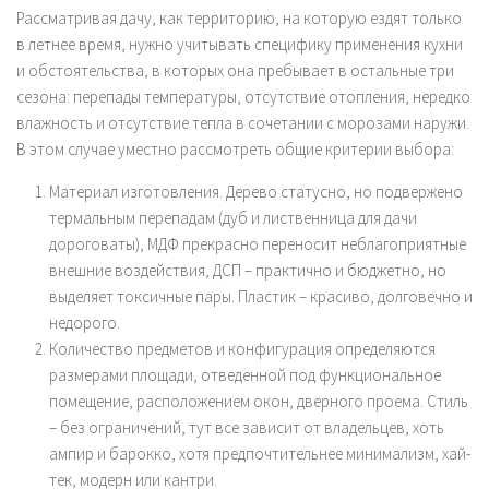
Рассматривая дачу, как территорию, на которую ездят только
в летнее время, нужно учитывать специфику применения кухни
и обстоятельства, в которых она пребывает в остальные три
сезона: перепады температуры, отсутствие отопления, нередко
влажность и отсутствие тепла в сочетании с морозами наружи.
В этом случае уместно рассмотреть общие критерии выбора:
Материал изготовления. Дерево статусно, но подвержено
термальным перепадам (дуб и лиственница для дачи
дороговаты), МДФ прекрасно переносит неблагоприятные
внешние воздействия, ДСП – практично и бюджетно, но
выделяет токсичные пары. Пластик – красиво, долговечно и
недорого.
Количество предметов и конфигурация определяются
размерами площади, отведенной под функциональное
помещение, расположением окон, дверного проема. Стиль
– без ограничений, тут все зависит от владельцев, хоть
ампир и барокко, хотя предпочтительнее минимализм, хай-
тек, модерн или кантри.