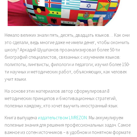
Немало великих знали пять, десять, двадцать языков… Как они
это сделали, ведь многие даже не имели денег, чтобы окончить
школу? Аркадий Шушпанов проанализировал более 50-ти
биографий специалистов, связанных с изучением языков:
полиглоты, лингвисты, филологи и педагоги; изучил более 150-
ти научных и методических работ, объясняющих, как человек
учит языки.
На основе этих материалов автор сформулировал 8
методических принципов и 6 мотивационных стратегий,
полезных каждому, кто хочет выучить иностранный язык.
Книга выпущена
издательством LIVREZON
. Мы аккумулируем
полезные знания для решения профессиональных задач. Самое
важное из сотен источников – в удобном и понятном формате.