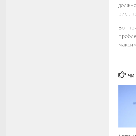
должно
риск п
Вот по
пробле
максим
ЧИ