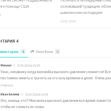
тан не сможет поддерживать
Скончался легендарный гонщ
без помощи США
основавший традицию обли
шампанским на подиуме
8
16.01.2018
НТАРИЯ 4
мментарии
4
Пингбэки
0
Михаил
23.05.2024 в 03:09
Ужас, ненавижу когда моя мойка высокого давления сломается! Все
постоянно чинить и тратить на это кучу времени и денег. Очень ра
Ответить
Иван Беляев
23.05.2024 в 03:09
Ого, знаешь что?! Мои моека высокого давления все время ломает
чтобы не сломать их снова.