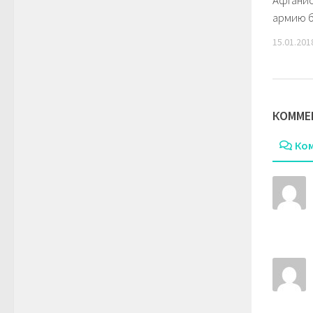
Афганис
армию 
15.01.201
КОММЕ
Ко