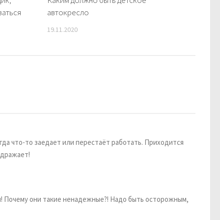
ик,
Каким должно быть детское
ваться
автокресло
19.11.2020
гда что-то заедает или перестаёт работать. Приходится
здражает!
ся! Почему они такие ненадежные?! Надо быть осторожным,