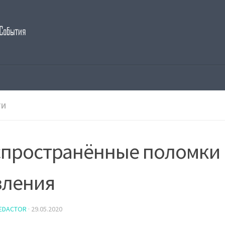
ТИ
спространённые поломки 
вления
EDACTOR
·
29.05.2020