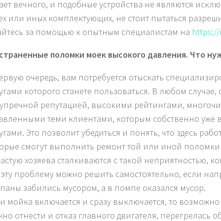
ает вечного, и подобные устройства не являются исключ
тех или иных комплектующих, не стоит пытаться разреш
йтесь за помощью к опытным специалистам на
https:/
страненные поломки моек высокого давления. Что н
ервую очередь, вам потребуется отыскать специализи
угами которого станете пользоваться. В любом случае,
зупречной репутацией, высокими рейтингами, много
авленными теми клиентами, которым собственно уже 
угами. Это позволит убедиться и понять, что здесь ра
орые смогут выполнить ремонт той или иной поломки 
астую хозяева сталкиваются с такой неприятностью, ког
 эту проблему можно решить самостоятельно, если нап
паны забились мусором, а в помпе оказался мусор.
и мойка включается и сразу выключается, то возможно
но отнести и отказ главного двигателя, перегрелась о