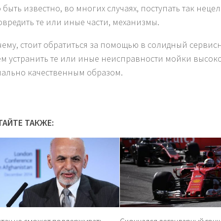
 быть известно, во многих случаях, поступать так нецел
овредить те или иные части, механизмы.
чему, стоит обратиться за помощью в солидный сервисн
м устранить те или иные неисправности мойки высокого
ально качественным образом.
ТАЙТЕ ТАКЖЕ: