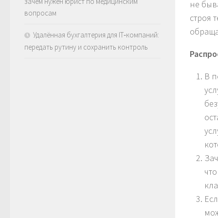
зачем нужен юрист по медицинским
не быв
вопросам
строя 
обраща
Удалённая бухгалтерия для IT‑компаний:
передать рутину и сохранить контроль
Распро
В п
усл
бе
ост
усл
кот
Зач
что
кла
Есл
мож