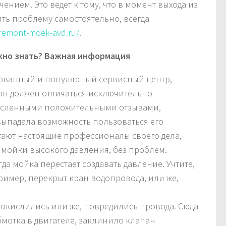
ением. Это ведет к тому, что в момент выхода из
ить проблему самостоятельно, всегда
/remont-moek-avd.ru/
.
ужно знать? Важная информация
рованный и популярный сервисный центр,
 он должен отличаться исключительно
численными положительными отзывами,
выпадала возможность пользоваться его
ботают настоящие профессионалы своего дела,
мойки высокого давления, без проблем.
да мойка перестает создавать давление. Учтите,
ример, перекрыт кран водопровода, или же,
 окислились или же, повредились провода. Сюда
бмотка в двигателе, заклинило клапан