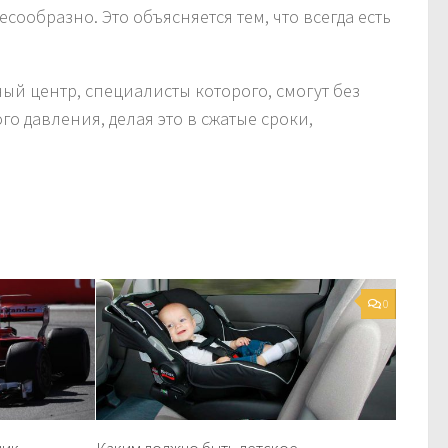
есообразно. Это объясняется тем, что всегда есть
ый центр, специалисты которого, смогут без
 давления, делая это в сжатые сроки,
0