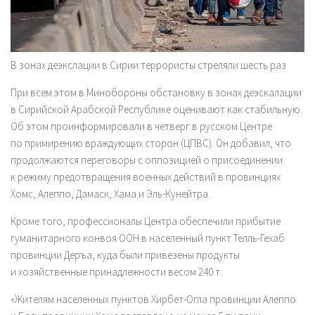
В зонах деэкслации в Сирии террористы стреляли шесть раз
При всем этом в Минобороны обстановку в зонах деэскалации
в Сирийской Арабской Республике оценивают как стабильную.
Об этом проинформировали в четверг в русском Центре
по примирению враждующих сторон (ЦПВС). Он добавил, что
продолжаются переговоры с оппозицией о присоединении
к режиму предотвращения военных действий в провинциях
Хомс, Алеппо, Дамаск, Хама и Эль-Кунейтра.
Кроме того, профессионалы Центра обеспечили прибытие
гуманитарного конвоя ООН в населенный пункт Телль-Гехаб
провинции Деръа, куда были привезены продукты
и хозяйственные принадлежности весом 240 т.
«Жителям населенных пунктов Хирбет-Огла провинции Алеппо