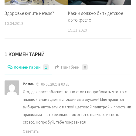
Здоровье купить нельзя?
Каким должно быть детское
автокресло
10.04.2018
19.11.2020
1 КОММЕНТАРИЙ
Комментарии
1
Пингбэки
0
Роман
06.06.2026 в 03:26
Ого, для расслабления точно стоит попробовать что-то с
плавной анимацией и спокойными звуками! Мне нравится
выбирать автоматы с мягкой цветовой палитрой и простыми
правилами — это реально помогает отвлечься и снять
стресс. Попробуй, тебе понравится!
Ответить