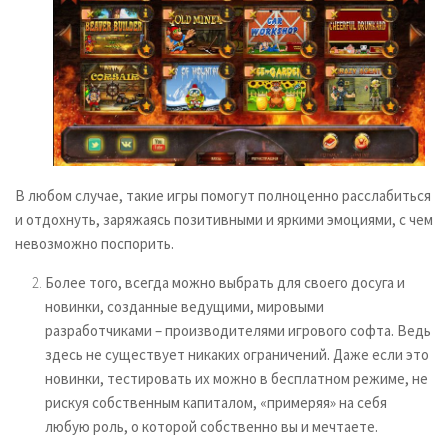
В любом случае, такие игры помогут полноценно расслабиться
и отдохнуть, заряжаясь позитивными и яркими эмоциями, с чем
невозможно поспорить.
Более того, всегда можно выбрать для своего досуга и
новинки, созданные ведущими, мировыми
разработчиками – производителями игрового софта. Ведь
здесь не существует никаких ограничений. Даже если это
новинки, тестировать их можно в бесплатном режиме, не
рискуя собственным капиталом, «примеряя» на себя
любую роль, о которой собственно вы и мечтаете.