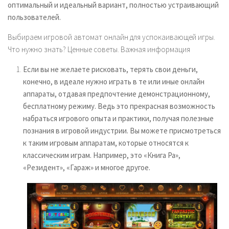
оптимальный и идеальный вариант, полностью устраивающий
пользователей.
Выбираем игровой автомат онлайн для успокаивающей игры.
Что нужно знать? Ценные советы. Важная информация
Если вы не желаете рисковать, терять свои деньги,
конечно, в идеале нужно играть в те или иные онлайн
аппараты, отдавая предпочтение демонстрационному,
бесплатному режиму. Ведь это прекрасная возможность
набраться игрового опыта и практики, получая полезные
познания в игровой индустрии. Вы можете присмотреться
к таким игровым аппаратам, которые относятся к
классическим играм. Например, это «Книга Ра»,
«Резидент», «Гараж» и многое другое.