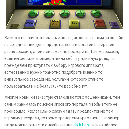
Важно отчетливо понимать и знать, игровые автоматы онлайн
на сегодняшний день, представлены в богатом и широком
разнообразии, с чем невозможно поспорить. Таким образом,
если вы решили «примерить» на себя ту или иную роль, то,
прежде чем приступать к выбору игрового аппарата,
естественно нужно грамотно подобрать именно то
виртуальное заведение, услугами которого станете
пользоваться и не бояться, что вас обманут.
Многие новички зачастую сталкиваются с мошенниками, тем
самым занимаясь поиском игрового портала. Чтобы этого не
произошло, желательно сразу отдать предпочтение тем
игровым ресурсам, которые проверены временем. Например,
сюда можно отнести онлайн казино
click here
, как наиболее