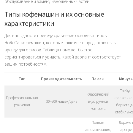
обслуживание и замену изношенных частей.
Типы кофемашин и их основные
характеристики
Для наглядности приведу сравнение основных типов
HoReCa‑кофемашин, которые чаще всего предлагаются в
аренду для офисов. Таблица поможет быстро
сориентироваться и увидеть, какой вариант соответствует
вашим потребностям.
Тип
Производительность
Плюсы
Минус
Требует
Классический
Профессиональная
квалифика
30–200 чашек/день
вкус, ручной
рожковая
бариста д
контроль
стабильно
Полная
Дороже 
автоматизация,
аренде,