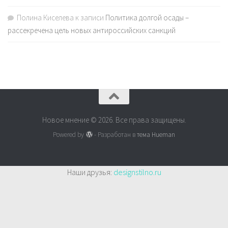
Полина Киселева
к записи
Политика долгой осады –
рассекречена цель новых антироссийских санкций
Новое мнение © 2026. Все права защищены.
Powered by
- Разработан в
тема Hueman
Наши друзья:
designstilno.ru