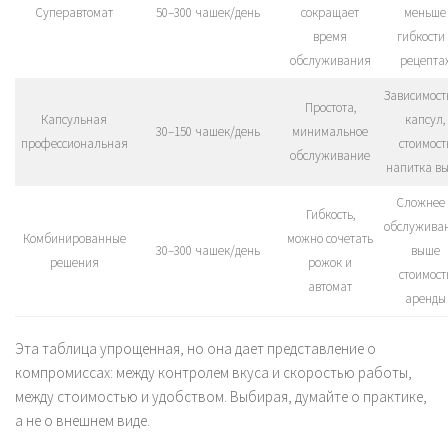
Суперавтомат
50–300 чашек/день
сокращает
меньше
время
гибкости 
обслуживания
рецепта
Зависимост
Простота,
Капсульная
капсул,
30–150 чашек/день
минимальное
профессиональная
стоимост
обслуживание
напитка в
Сложнее 
Гибкость,
обслуживан
Комбинированные
можно сочетать
30–300 чашек/день
выше
решения
рожок и
стоимост
автомат
аренды
Эта таблица упрощенная, но она дает представление о
компромиссах: между контролем вкуса и скоростью работы,
между стоимостью и удобством. Выбирая, думайте о практике,
а не о внешнем виде.